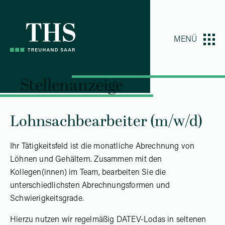
Z
Z
u
u
m
m
MENÜ
I
H
n
a
h
u
Stellenanzeige
a
p
l
t
t
m
Lohnsachbearbeiter (m/w/d)
e
n
Ihr Tätigkeitsfeld ist die monatliche Abrechnung von
ü
Löhnen und Gehältern. Zusammen mit den
Kollegen(innen) im Team, bearbeiten Sie die
unterschiedlichsten Abrechnungsformen und
Schwierigkeitsgrade.
Hierzu nutzen wir regelmäßig DATEV-Lodas in seltenen