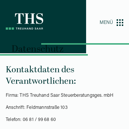
Z
Z
u
u
m
m
MENÜ
I
H
n
a
h
u
Datenschutz
a
p
l
t
t
m
Kontaktdaten des
e
Verantwortlichen:
n
ü
Firma: THS Treuhand Saar Steuerberatungsges. mbH
Anschrift: Feldmannstraße 103
Telefon: 06 81 / 99 68 60