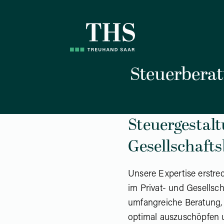
Z
Z
u
u
m
m
I
H
n
a
Steuerbera
h
u
a
p
l
t
Steuergestalt
t
m
e
Gesellschafts
n
ü
Unsere Expertise erstrec
im Privat- und Gesellsch
umfangreiche Beratung, 
optimal auszuschöpfen