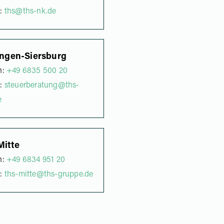
l:
ths@ths-nk.de
ingen-Siersburg
n:
+49 6835 500 20
l:
steuerberatung@ths-
e
Mitte
n:
+49 6834 951 20
l:
ths-mitte@ths-gruppe.de