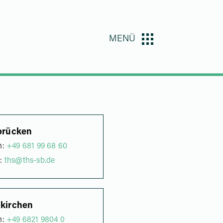
MENÜ
brücken
n:
+49 681 99 68 60
l:
ths@ths-sb.de
kirchen
n:
+49 6821 9804 0