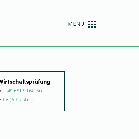
MENÜ
Wirtschaftsprüfung
n:
+49 681 99 68 60
l:
ths@ths-sb.de